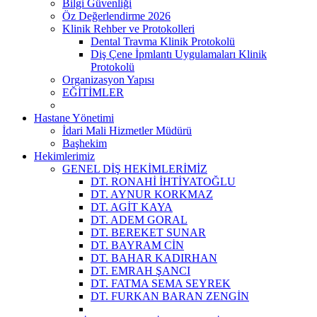
Bilgi Güvenliği
Öz Değerlendirme 2026
Klinik Rehber ve Protokolleri
Dental Travma Klinik Protokolü
Diş Çene İpmlantı Uygulamaları Klinik
Protokolü
Organizasyon Yapısı
EĞİTİMLER
Hastane Yönetimi
İdari Mali Hizmetler Müdürü
Başhekim
Hekimlerimiz
GENEL DİŞ HEKİMLERİMİZ
DT. RONAHİ İHTİYATOĞLU
DT. AYNUR KORKMAZ
DT. AGİT KAYA
DT. ADEM GORAL
DT. BEREKET SUNAR
DT. BAYRAM CİN
DT. BAHAR KADIRHAN
DT. EMRAH ŞANCI
DT. FATMA SEMA SEYREK
DT. FURKAN BARAN ZENGİN