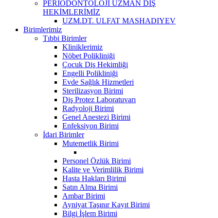
PERİODONTOLOJİ UZMAN DİŞ
HEKİMLERİMİZ
UZM.DT. ULFAT MASHADIYEV
Birimlerimiz
Tıbbi Birimler
Kliniklerimiz
Nöbet Polikliniği
Çocuk Diş Hekimliği
Engelli Polikliniği
Evde Sağlık Hizmetleri
Sterilizasyon Birimi
Diş Protez Laboratuvarı
Radyoloji Birimi
Genel Anestezi Birimi
Enfeksiyon Birimi
İdari Birimler
Mutemetlik Birimi
Personel Özlük Birimi
Kalite ve Verimlilik Birimi
Hasta Hakları Birimi
Satın Alma Birimi
Ambar Birimi
Ayniyat Taşınır Kayıt Birimi
Bilgi İşlem Birimi