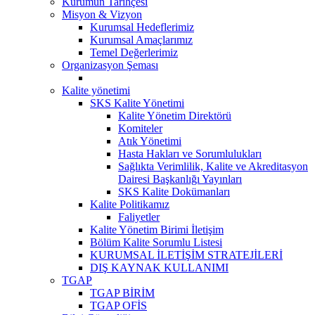
Kurumun Tarihçesi
Misyon & Vizyon
Kurumsal Hedeflerimiz
Kurumsal Amaçlarımız
Temel Değerlerimiz
Organizasyon Şeması
Kalite yönetimi
SKS Kalite Yönetimi
Kalite Yönetim Direktörü
Komiteler
Atık Yönetimi
Hasta Hakları ve Sorumlulukları
Sağlıkta Verimlilik, Kalite ve Akreditasyon
Dairesi Başkanlığı Yayınları
SKS Kalite Dokümanları
Kalite Politikamız
Faliyetler
Kalite Yönetim Birimi İletişim
Bölüm Kalite Sorumlu Listesi
KURUMSAL İLETİŞİM STRATEJİLERİ
DIŞ KAYNAK KULLANIMI
TGAP
TGAP BİRİM
TGAP OFİS