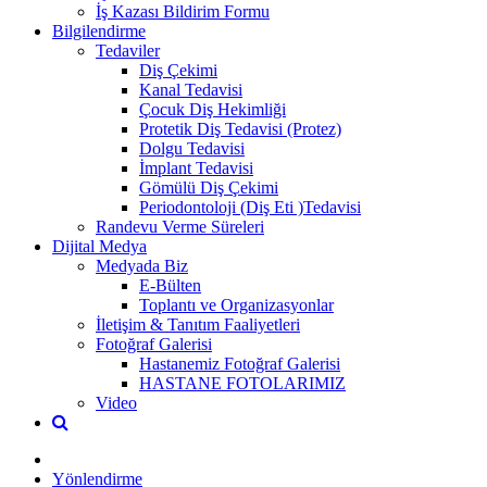
İş Kazası Bildirim Formu
Bilgilendirme
Tedaviler
Diş Çekimi
Kanal Tedavisi
Çocuk Diş Hekimliği
Protetik Diş Tedavisi (Protez)
Dolgu Tedavisi
İmplant Tedavisi
Gömülü Diş Çekimi
Periodontoloji (Diş Eti )Tedavisi
Randevu Verme Süreleri
Dijital Medya
Medyada Biz
E-Bülten
Toplantı ve Organizasyonlar
İletişim & Tanıtım Faaliyetleri
Fotoğraf Galerisi
Hastanemiz Fotoğraf Galerisi
HASTANE FOTOLARIMIZ
Video
Yönlendirme